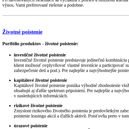
výnos, Vami preferované riešenie a podobne.
Životné poistenie
Portfólio produktov - životné poistenie:
investičné životné poistenie
Investičné životné poistenie predstavuje jedinečnú kombináciu 
klient možnosť ovplyvňovať vlastné investície a participovať na
zabezpečenie detí a pod.). Pre najlepšie a najvýhodnejšie pois
kapitálové životné poistenie
Kapitálové životné poistenie ponúka výhodné zhodnotenie vlože
obsahujú aj ďalšie spektrum pripoistení. Pre najlepšie a najvý
v nasledujúcich informáciách.
rizikové životné poistenie
Zmyslom rizikového životného poistenia je predovšetkým zabez
poistenie leasingu akcií a ďalších aktivít. Poisťovňa preto v to
úrazové poistenie