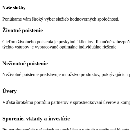
Naše služby
Ponúkame vám široký výber služieb hodnoverných spoločností.
Životné poistenie
Cieľom životného poistenia je poskytnúť klientovi finančné zabezpeče
týchto vstupov je vypracované optimálne individuálne riešenie.
Neživotné poistenie
Neživotné poistenie predstavuje množstvo produktov, pokrývajúcich 
Úvery
Vďaka širokému portfóliu partnerov v sprostredkovaní úverov a komp
Sporenie, vklady a investície
Pri navrhovaných riešeniach sa vychádza z potrieb a možností klienta