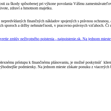
osti za škody spôsobenej pri výkone povolania Vášmu zamestnávateľov
živote, zdraví a hmotnom majetku.
 nepredvídaných finančných nákladov spojených s právnou ochranou, an
kých sporoch a držby nehnuteľnosti, v pracovno-právnych vzťahoch. Či
retie zmlúv neživotného poistenia - najpoistenie.sk. Na jednom miest
plexnému prístupu k finančnému plánovaniu, je možné poskytnúť klient
výhodnejšie podmienky. Na jednom mieste získate ponuku z viacerých b