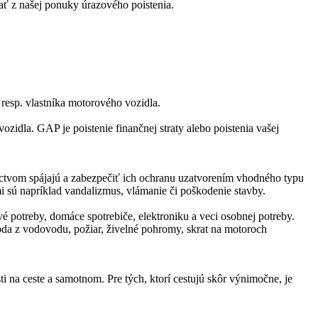
rať z našej ponuky úrazového poistenia.
esp. vlastníka motorového vozidla.
zidla. GAP je poistenie finančnej straty alebo poistenia vašej
stníctvom spájajú a zabezpečiť ich ochranu uzatvorením vhodného typu
 sú napríklad vandalizmus, vlámanie či poškodenie stavby.
vé potreby, domáce spotrebiče, elektroniku a veci osobnej potreby.
da z vodovodu, požiar, živelné pohromy, skrat na motoroch
i na ceste a samotnom. Pre tých, ktorí cestujú skôr výnimočne, je