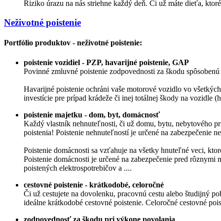
Riziko úrazu na nás striehne každý deň. Či už máte dieťa, ktoré
Neživotné poistenie
Portfólio produktov - neživotné poistenie:
poistenie vozidiel - PZP, havarijné poistenie, GAP
Povinné zmluvné poistenie zodpovednosti za škodu spôsobenú 
Havarijné poistenie ochráni vaše motorové vozidlo vo všetkých 
investície pre prípad krádeže či inej totálnej škody na vozidle (h
poistenie majetku - dom, byt, domácnosť
Každý vlastník nehnuteľnosti, či už domu, bytu, nebytového pri
poistenia! Poistenie nehnuteľností je určené na zabezpečenie
Poistenie domácnosti sa vzťahuje na všetky hnuteľné veci, ktor
Poistenie domácnosti je určené na zabezpečenie pred rôznymi 
poistených elektrospotrebičov a ....
cestovné poistenie - krátkodobé, celoročné
Či už cestujete na dovolenku, pracovnú cestu alebo študijný po
ideálne krátkodobé cestovné poistenie. Celoročné cestovné poist
zodpovednosť za škodu pri výkone povolania