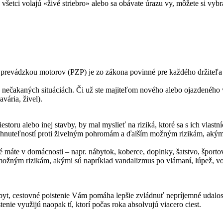
 všetci volajú «živé striebro» alebo sa obávate úrazu vy, môžete si vyb
prevádzkou motorov (PZP) je zo zákona povinné pre každého držiteľa r
nečakaných situáciách. Či už ste majiteľom nového alebo ojazdeného vo
avária, živel).
estoru alebo inej stavby, by mal myslieť na riziká, ktoré sa s ich vla
 nehnuteľností proti živelným pohromám a ďalším možným rizikám, akými
é máte v domácnosti – napr. nábytok, koberce, doplnky, šatstvo, športo
možným rizikám, akými sú napríklad vandalizmus po vlámaní, lúpež, vo
byt, cestovné poistenie Vám pomáha lepšie zvládnuť nepríjemné udalost
enie využijú naopak tí, ktorí počas roka absolvujú viacero ciest.