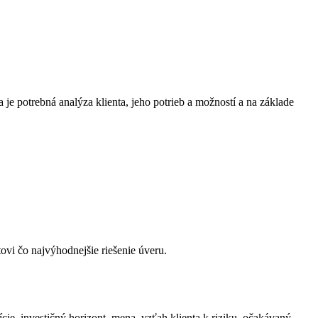
je potrebná analýza klienta, jeho potrieb a možností a na základe
vi čo najvýhodnejšie riešenie úveru.
cie, investičný horizont, mena, vzťah klienta k riziku, očakávaný