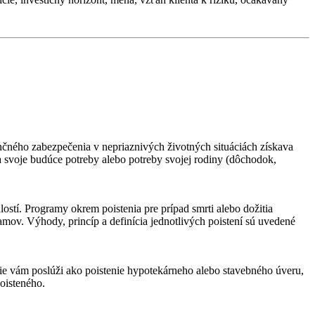
ančného zabezpečenia v nepriaznivých životných situáciách získava
 na svoje budúce potreby alebo potreby svojej rodiny (dôchodok,
stí. Programy okrem poistenia pre prípad smrti alebo dožitia
amov. Výhody, princíp a definícia jednotlivých poistení sú uvedené
ie vám poslúži ako poistenie hypotekárneho alebo stavebného úveru,
poisteného.