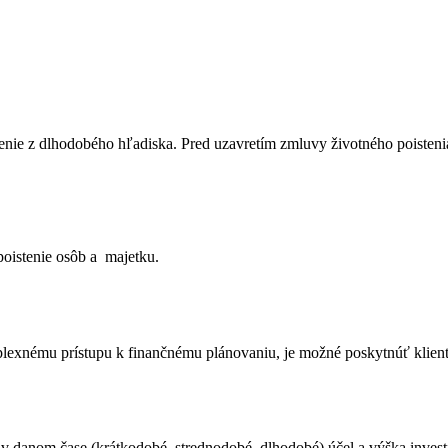
nie z dlhodobého hľadiska. Pred uzavretím zmluvy životného poistenia 
poistenie osôb a majetku.
lexnému prístupu k finančnému plánovaniu, je možné poskytnúť kliento
 v danom čase (krátkodobé, strednodobé, dlhodobé) účel a výška investí