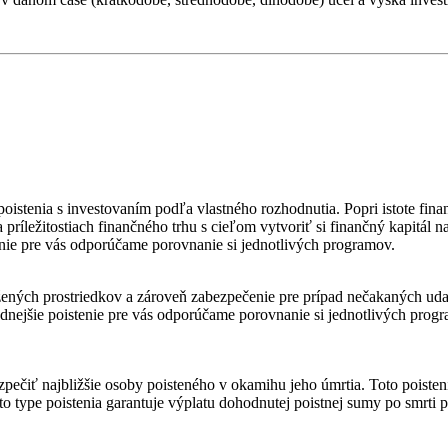
poistenia s investovaním podľa vlastného rozhodnutia. Popri istote fin
 príležitostiach finančného trhu s cieľom vytvoriť si finančný kapitál
tenie pre vás odporúčame porovnanie si jednotlivých programov.
ných prostriedkov a zároveň zabezpečenie pre prípad nečakaných udalo
hodnejšie poistenie pre vás odporúčame porovnanie si jednotlivých progr
pečiť najbližšie osoby poisteného v okamihu jeho úmrtia. Toto poisten
mto type poistenia garantuje výplatu dohodnutej poistnej sumy po smrti 