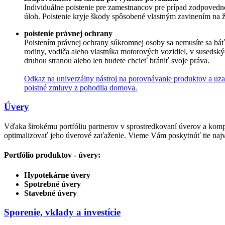
Individuálne poistenie pre zamestnancov pre prípad zodpovedn
úloh. Poistenie kryje škody spôsobené vlastným zavinením na 
poistenie právnej ochrany
Poistením právnej ochrany súkromnej osoby sa nemusíte sa báť
rodiny, vodiča alebo vlastníka motorových vozidiel, v suseds
druhou stranou alebo len budete chcieť brániť svoje práva.
Odkaz na univerzálny nástroj na porovnávanie produktov a uzav
poistné zmluvy z pohodlia domova.
Úvery
Vďaka širokému portfóliu partnerov v sprostredkovaní úverov a kom
optimalizovať jeho úverové zaťaženie. Vieme Vám poskytnúť tie naj
Portfólio produktov - úvery:
Hypotekárne úvery
Spotrebné úvery
Stavebné úvery
Sporenie, vklady a investície