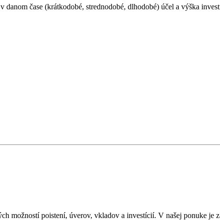
 v danom čase (krátkodobé, strednodobé, dlhodobé) účel a výška investí
h možností poistení, úverov, vkladov a investícií. V našej ponuke j