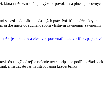
i, ktorá môže vzniknúť pri výkone povolania a plnení pracovných
i sa vzdať domáhania vlastných práv. Poistiť si môžete krytie
 už sa dostanete do súdneho sporu vlastným zavinením, zavinením
e môžte jednoducho a efektívne porovnať a uzatvoriť bezpapierové
ovi čo najvýhodnejšie riešenie úveru prípadne podľa požiadaviek
ánk a nestrácate čas navštevovaním každej banky.